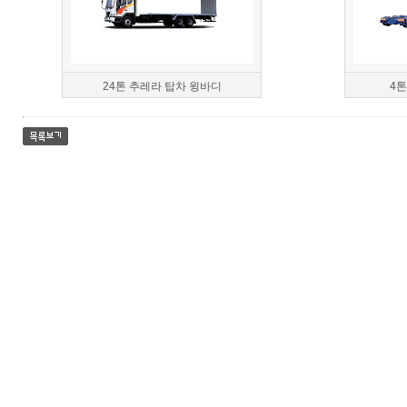
24톤 추레라 탑차 윙바디
4