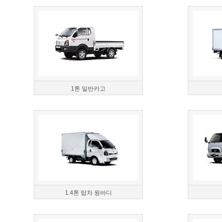
1톤 일반카고
1.4톤 탑차 윙바디