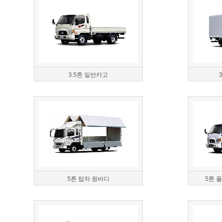
3.5톤 일반카고
5톤 탑차 윙바디
5톤 